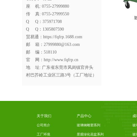
座 机: 0755-27999880
传 真: 0755-27999550
Q Q：375971708
Q Q：1305807590
贸易通：
https://fqfrp.1688.com
邮 箱：27999880@163.com
邮 编：518110
官 网：http://www.fqfrp.cn
地 址: 广东省东莞市凤岗镇官井头
村巴芥岭工业区三路3号（工厂地址）
关于我们
产品中心
成
公司简介
玻璃钢雕塑系列
玻
工厂环境
景观绿化花盆系列
玻