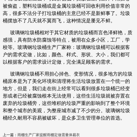
被偷盗，塑料垃圾桶或是金属垃圾桶可回收利用价值非常的
高，很多不法分子打垃圾桶的主意已经不是新鲜事了。垃圾
桶摆放不了几天就不翼而飞，这种情况是屡见不鲜。
玻璃钢垃圾桶相对于其它材质的垃圾桶而言色泽鲜艳，质
感强，具有防水防腐蚀等特点，被用在众多小区，工厂，学
校等。玻璃钢垃圾桶生产厂家称：玻璃钢垃圾桶可以根据客
户的需求定做，比如，颜色、样式、形状、大小，我们都可
以根据客户的需求设计定做，完全满足顾客的需求。
分类垃圾桶
玻璃钢垃圾桶不用担心掉色、变形情况，很多地方的垃圾
桶原本是为了美化环境和清理将生活垃圾放置在一个统一的
2019-12-04
地方，但是，我们走在街上经常可以看到很多垃圾桶已经变
形或者已经被腐蚀根本无法使用，这些生活垃圾就被弃置在
废弃的垃圾桶旁，这些堆积的垃圾严重的影响到了整个环境
铁木垃圾桶
和整个城市的美观，为整座城市减了不少的分。玻璃钢垃圾
桶经久耐用不容易被破坏，是众多卫生管理单位的首选。
2019-12-04
上一篇：
雨棚生产厂家提醒雨棚定做需量体裁衣