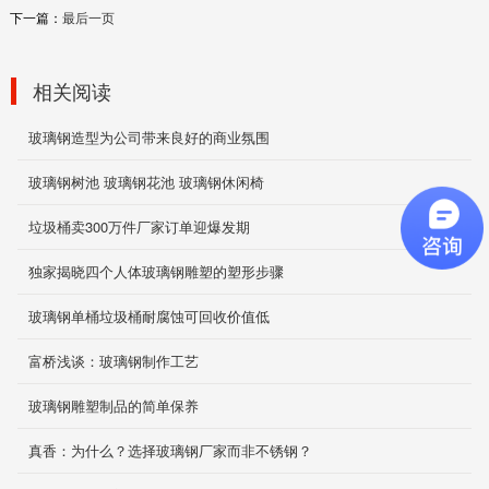
下一篇：
最后一页
吊顶造型定制
2019-11-29
相关阅读
玻璃钢造型为公司带来良好的商业氛围
餐厅桌椅
玻璃钢树池 玻璃钢花池 玻璃钢休闲椅
2019-11-26
垃圾桶卖300万件厂家订单迎爆发期
独家揭晓四个人体玻璃钢雕塑的塑形步骤
园林景观雕塑
玻璃钢单桶垃圾桶耐腐蚀可回收价值低
2019-12-02
富桥浅谈：玻璃钢制作工艺
玻璃钢雕塑制品的简单保养
美陈休闲椅
真香：为什么？选择玻璃钢厂家而非不锈钢？
2019-11-26